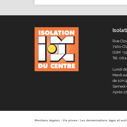
Isola
Rue Clos
7160 Cha
GSM.
+3
Tél.
064 
Lundi d
Mardi au
de 10H à
Samedi 
Après 1
Mentions légales
-
Vie privée
|
Les dénominations, logos et autre