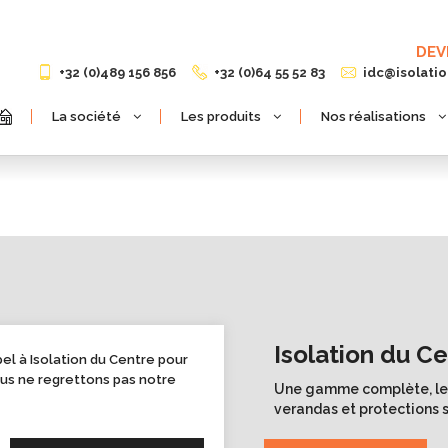
DEV
+32 (0)489 156 856
+32 (0)64 55 52 83
idc@isolati
La société
Les produits
Nos réalisations
Isolation du C
pel à Isolation du Centre pour
ous ne regrettons pas notre
Une gamme complète, les 
verandas et protections s