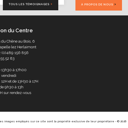
TOUS LES TÉMOIGNAGES
À PROPOS DE NOUS
tion du Centre
 du Chêne au Bois, 6
pelle lez Herlaimont
2 (0)489 156 856
55 52 83
e 13h30 à 17h00
 vendredi
 12H et de 13H30 à 17H
de 9h30 à 13h
7H sur rendez-vous
s images employés sur ce site sont la propriété exclusive de leur propriétaire - © 2026